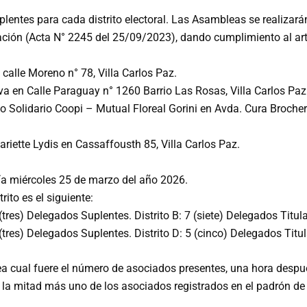
plentes para cada distrito electoral. Las Asambleas se realizar
ión (Acta N° 2245 del 25/09/2023), dando cumplimiento al art. 
 calle Moreno n° 78, Villa Carlos Paz.
iva en Calle Paraguay n° 1260 Barrio Las Rosas, Villa Carlos Paz
ivo Solidario Coopi – Mutual Floreal Gorini en Avda. Cura Broch
ariette Lydis en Cassaffousth 85, Villa Carlos Paz.
ía miércoles 25 de marzo del año 2026.
ito es el siguiente:
 (tres) Delegados Suplentes. Distrito B: 7 (siete) Delegados Titu
 (tres) Delegados Suplentes. Distrito D: 5 (cinco) Delegados Titul
 cual fuere el número de asociados presentes, una hora después 
o la mitad más uno de los asociados registrados en el padrón de 